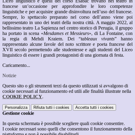
Liceo linguistico e quelli del corso Esabac trovano nel teatro in
francese un’occasione per approfondire le loro competenze
linguistiche e per acquisire grande disinvoltura nell’uso del francese.
Sempre, lo spettacolo preparato nel corso dell’anno viene poi
rappresentato in uno dei teatri della nostra città. A maggio 2022, al
bellissimo teatro La Sapienza nel centro storico di Perugia, il gruppo
ha portato in scena «
Mesdames et Messieurs
», di La Fontaine, con
la regia di Mehdi Kraiem. Dei “
tableaux vivants
” hanno
rappresentato alcune favole del noto scrittore e poeta francese del
XVII secolo permettendo alle studentesse e agli studenti del Liceo
linguistico di essere i grandi protagonisti di una giornata di festa.
Caricamento...
Notizie
Questo sito o gli strumenti terzi da questo utilizzati si avvalgono di
cookie necessari al funzionamento ed utili alle finalità illustrate nella
COOKIE POLICY
.
Personalizza
Rifiuta tutti
i cookies
Accetta tutti
i cookies
Gestione cookie
In questa schermata è possibile scegliere quali cookie consentire.
I cookie necessari sono quelli che consentono il funzionamento della
piattaforma e non è possibile disabilitarli.