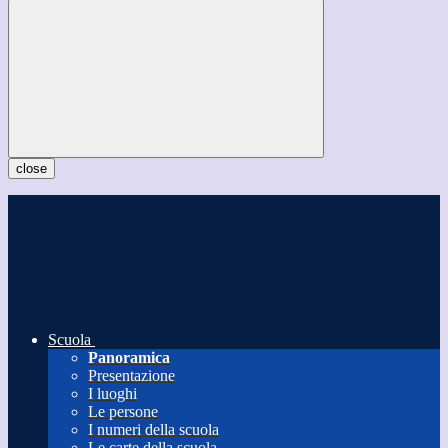
close
Scuola
Panoramica
Presentazione
I luoghi
Le persone
I numeri della scuola
Le carte della scuola