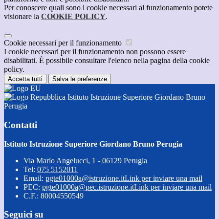
Per conoscere quali sono i cookie necessari al funzionamento potete
visionare la
COOKIE POLICY
.
Cookie necessari per il funzionamento
I cookie necessari per il funzionamento non possono essere
disabilitati. È possibile consultare l'elenco nella pagina della cookie
policy.
Accetta tutti
Salva le preferenze
Istituto Istruzione Superiore Giordano Bruno
Perugia
Contatti
Istituto Istruzione Superiore Giordano Bruno Perugia
Via Mario Angelucci, 1 - 06129 Perugia
Tel:
075 5152011
Email:
pgte01000a@istruzione.it
Link per inviare una mail
PEC:
pgte01000a@pec.istruzione.it
Link per inviare una mail
C.F.: 80004550549
Seguici su