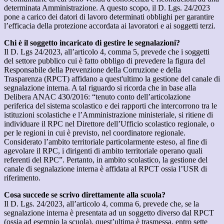
determinata Amministrazione. A questo scopo, il D. Lgs. 24/2023
pone a carico dei datori di lavoro determinati obblighi per garantire
l’efficacia della protezione accordata ai lavoratori e ai soggetti terzi.
Chi è il soggetto incaricato di gestire le segnalazioni?
Il D. Lgs 24/2023, all’articolo 4, comma 5, prevede che i soggetti
del settore pubblico cui è fatto obbligo di prevedere la figura del
Responsabile della Prevenzione della Corruzione e della
Trasparenza (RPCT) affidano a quest'ultimo la gestione del canale di
segnalazione interna. A tal riguardo si ricorda che in base alla
Delibera ANAC 430/2016: “tenuto conto dell’articolazione
periferica del sistema scolastico e dei rapporti che intercorrono tra le
istituzioni scolastiche e l’Amministrazione ministeriale, si ritiene di
individuare il RPC nel Direttore dell’Ufficio scolastico regionale, o
per le regioni in cui è previsto, nel coordinatore regionale.
Considerato l’ambito territoriale particolarmente esteso, al fine di
agevolare il RPC, i dirigenti di ambito territoriale operano quali
referenti del RPC”. Pertanto, in ambito scolastico, la gestione del
canale di segnalazione interna è affidata al RPCT ossia l’USR di
riferimento.
Cosa succede se scrivo direttamente alla scuola?
Il D. Lgs. 24/2023, all’articolo 4, comma 6, prevede che, se la
segnalazione interna è presentata ad un soggetto diverso dal RPCT
(ossia ad esempio la scuola), quest’ultima è trasmessa, entro sette