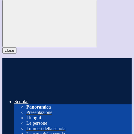
close
Scuola
Panoramica
Presentazione
I luoghi
Le persone
I numeri della scuola
Le carte della scuola