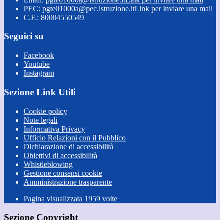
PEC:
pgte01000a@pec.istruzione.it
Link per inviare una mail
C.F.: 80004550549
Seguici su
Facebook
Youtube
Instagram
Sezione Link Utili
Cookie policy
Note legali
Informativa Privacy
Ufficio Relazioni con il Pubblico
Dichiarazione di accessibilità
Obiettivi di accessibilità
Whistleblowing
Gestione consensi cookie
Amministrazione trasparente
Pagina visualizzata
1959
volte
Sezione Copyright