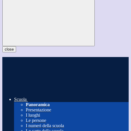
close
Scuola
Panoramica
Presentazione
I luoghi
Le persone
I numeri della scuola
Le carte della scuola