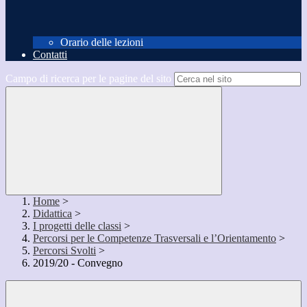
Orario delle lezioni
Contatti
Campo di ricerca per le pagine del sito
Home
>
Didattica
>
I progetti delle classi
>
Percorsi per le Competenze Trasversali e l’Orientamento
>
Percorsi Svolti
>
2019/20 - Convegno