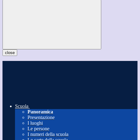
close
Scuola
Panoramica
Presentazione
I luoghi
Le persone
I numeri della scuola
Le carte della scuola