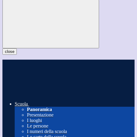
close
Scuola
Panoramica
Presentazione
I luoghi
Le persone
I numeri della scuola
Le carte della scuola