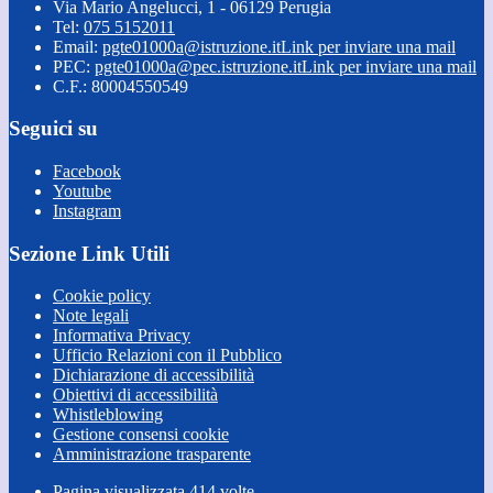
Via Mario Angelucci, 1 - 06129 Perugia
Tel:
075 5152011
Email:
pgte01000a@istruzione.it
Link per inviare una mail
PEC:
pgte01000a@pec.istruzione.it
Link per inviare una mail
C.F.: 80004550549
Seguici su
Facebook
Youtube
Instagram
Sezione Link Utili
Cookie policy
Note legali
Informativa Privacy
Ufficio Relazioni con il Pubblico
Dichiarazione di accessibilità
Obiettivi di accessibilità
Whistleblowing
Gestione consensi cookie
Amministrazione trasparente
Pagina visualizzata
414
volte