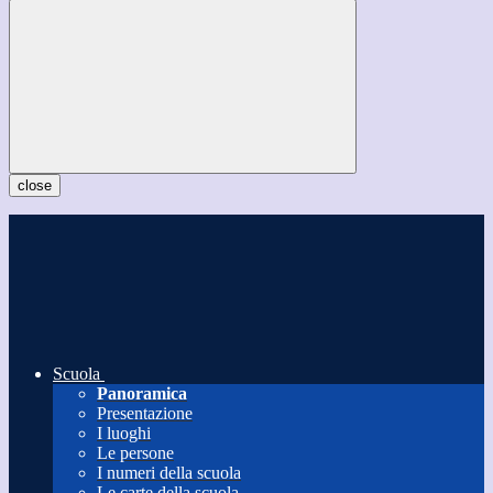
close
Scuola
Panoramica
Presentazione
I luoghi
Le persone
I numeri della scuola
Le carte della scuola