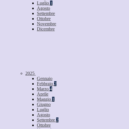
Luglio
1
Agosto
Settembre
Ottobre
Novembre
Dicembre
2025
Gennaio
Febbraio
2
Marzo
4
Aprile
Maggio
1
Giugno
Luglio
Agosto
Settembre
2
Ottobre