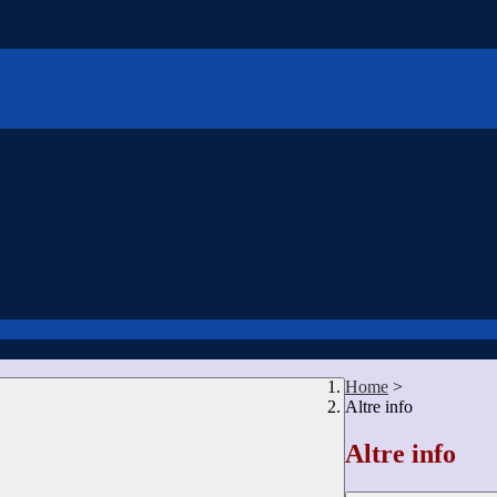
Home
>
Altre info
Altre info