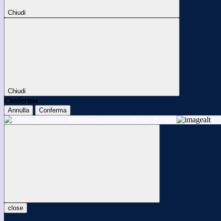
Chiudi
Chiudi
Conferma
Annulla
Conferma
close