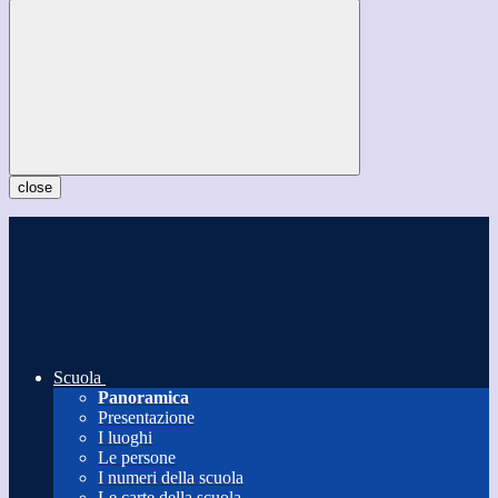
close
Scuola
Panoramica
Presentazione
I luoghi
Le persone
I numeri della scuola
Le carte della scuola