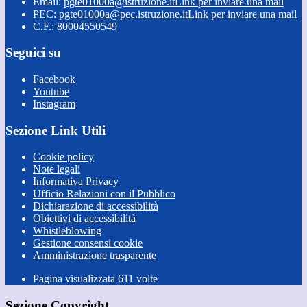
Email:
pgte01000a@istruzione.it
Link per inviare una mail
PEC:
pgte01000a@pec.istruzione.it
Link per inviare una mail
C.F.: 80004550549
Seguici su
Facebook
Youtube
Instagram
Sezione Link Utili
Cookie policy
Note legali
Informativa Privacy
Ufficio Relazioni con il Pubblico
Dichiarazione di accessibilità
Obiettivi di accessibilità
Whistleblowing
Gestione consensi cookie
Amministrazione trasparente
Pagina visualizzata
611
volte
Sezione Copyright