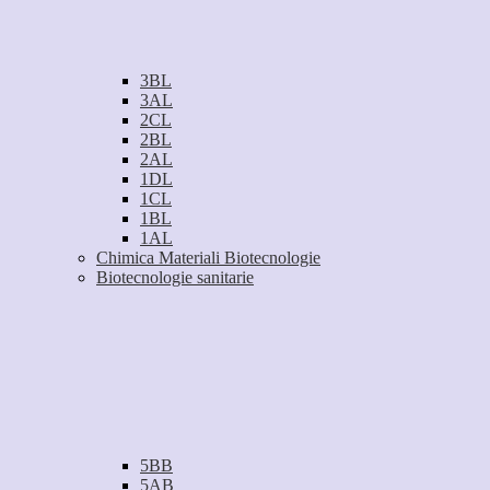
3BL
3AL
2CL
2BL
2AL
1DL
1CL
1BL
1AL
Chimica Materiali Biotecnologie
Biotecnologie sanitarie
5BB
5AB