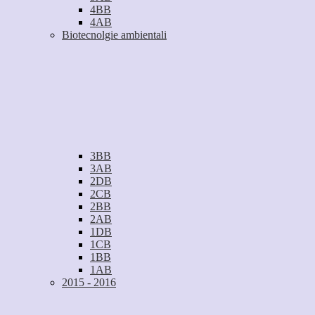
4BB
4AB
Biotecnolgie ambientali
3BB
3AB
2DB
2CB
2BB
2AB
1DB
1CB
1BB
1AB
2015 - 2016