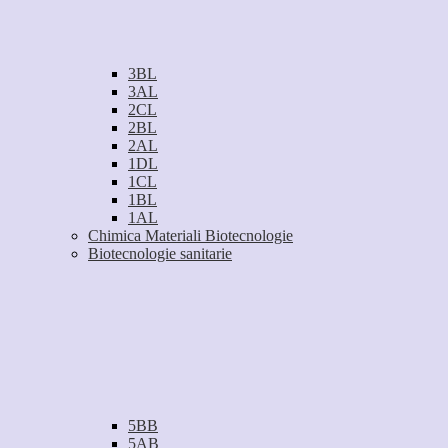
3BL
3AL
2CL
2BL
2AL
1DL
1CL
1BL
1AL
Chimica Materiali Biotecnologie
Biotecnologie sanitarie
5BB
5AB