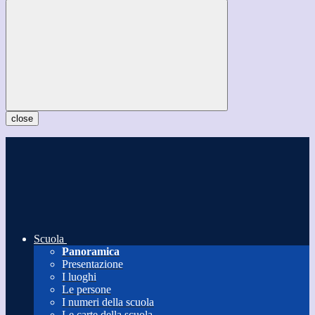
close
Scuola
Panoramica
Presentazione
I luoghi
Le persone
I numeri della scuola
Le carte della scuola