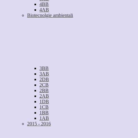
4BB
4AB
Biotecnolgie ambientali
3BB
3AB
2DB
2CB
2BB
2AB
1DB
1CB
1BB
1AB
2015 - 2016