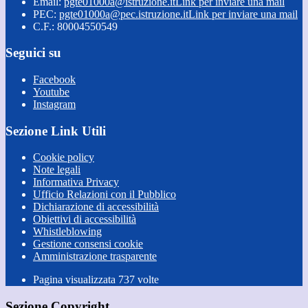
Email:
pgte01000a@istruzione.it
Link per inviare una mail
PEC:
pgte01000a@pec.istruzione.it
Link per inviare una mail
C.F.: 80004550549
Seguici su
Facebook
Youtube
Instagram
Sezione Link Utili
Cookie policy
Note legali
Informativa Privacy
Ufficio Relazioni con il Pubblico
Dichiarazione di accessibilità
Obiettivi di accessibilità
Whistleblowing
Gestione consensi cookie
Amministrazione trasparente
Pagina visualizzata
737
volte
Sezione Copyright