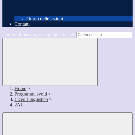
Orario delle lezioni
Contatti
Campo di ricerca per le pagine del sito
Home
>
Programmi svolti
>
Liceo Linguistico
>
2AL