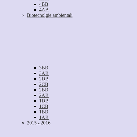
4BB
4AB
Biotecnolgie ambientali
3BB
3AB
2DB
2CB
2BB
2AB
1DB
1CB
1BB
1AB
2015 - 2016