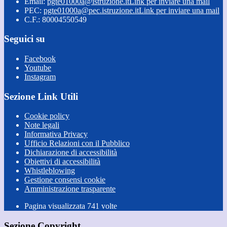
Email:
pgte01000a@istruzione.it
Link per inviare una mail
PEC:
pgte01000a@pec.istruzione.it
Link per inviare una mail
C.F.: 80004550549
Seguici su
Facebook
Youtube
Instagram
Sezione Link Utili
Cookie policy
Note legali
Informativa Privacy
Ufficio Relazioni con il Pubblico
Dichiarazione di accessibilità
Obiettivi di accessibilità
Whistleblowing
Gestione consensi cookie
Amministrazione trasparente
Pagina visualizzata
741
volte
Sezione Copyright