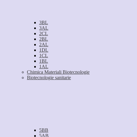
3BL
3AL
2CL
2BL
2AL
1DL
1CL
1BL
1AL
Chimica Materiali Biotecnologie
Biotecnologie sanitarie
5BB
5AB