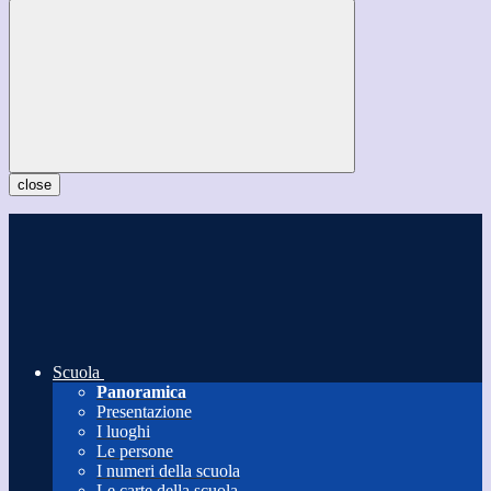
close
Scuola
Panoramica
Presentazione
I luoghi
Le persone
I numeri della scuola
Le carte della scuola