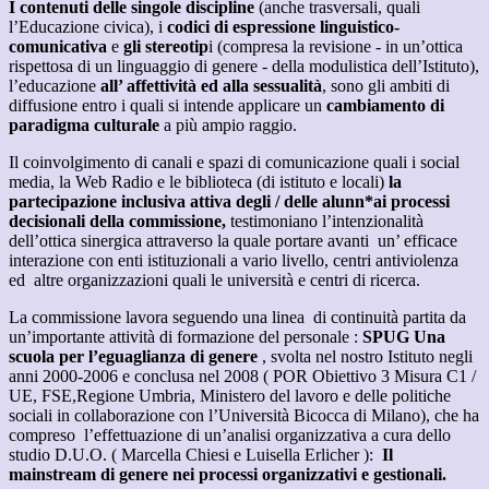
I contenuti delle singole discipline
(anche trasversali, quali
l’Educazione civica), i
codici di espressione linguistico-
comunicativa
e
gli stereotip
i (compresa la revisione - in un’ottica
rispettosa di un linguaggio di genere - della modulistica dell’Istituto),
l’educazione
all’ affettività ed alla sessualità
, sono gli ambiti di
diffusione entro i quali si intende applicare un
cambiamento di
paradigma culturale
a più ampio raggio.
Il coinvolgimento di canali e spazi di comunicazione quali i social
media, la Web Radio e le biblioteca (di istituto e locali)
la
partecipazione inclusiva attiva degli / delle alunn*ai processi
decisionali della commissione,
testimoniano l’intenzionalità
dell’ottica sinergica attraverso la quale portare avanti un’ efficace
interazione con enti istituzionali a vario livello, centri antiviolenza
ed altre organizzazioni quali le università e centri di ricerca.
La commissione lavora seguendo una linea di continuità partita da
un’importante attività di formazione del personale :
SPUG Una
scuola per l’eguaglianza di genere
, svolta nel nostro Istituto negli
anni 2000-2006 e conclusa nel 2008 ( POR Obiettivo 3 Misura C1 /
UE, FSE,Regione Umbria, Ministero del lavoro e delle politiche
sociali in collaborazione con l’Università Bicocca di Milano), che ha
compreso l’effettuazione di un’analisi organizzativa a cura dello
studio D.U.O. ( Marcella Chiesi e Luisella Erlicher ):
Il
mainstream di genere nei processi organizzativi e gestionali.