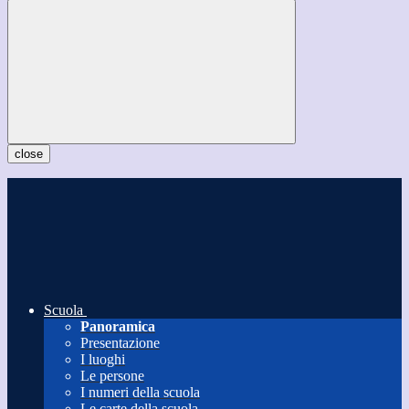
close
Scuola
Panoramica
Presentazione
I luoghi
Le persone
I numeri della scuola
Le carte della scuola