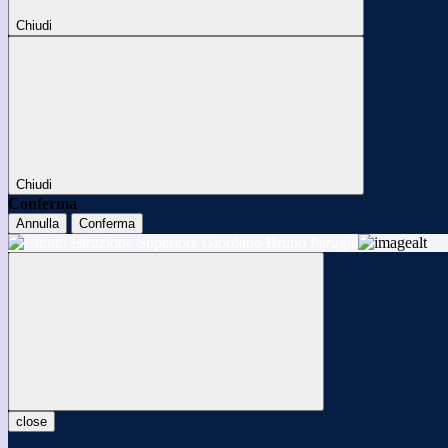
Chiudi
Chiudi
Conferma
Annulla
Conferma
close