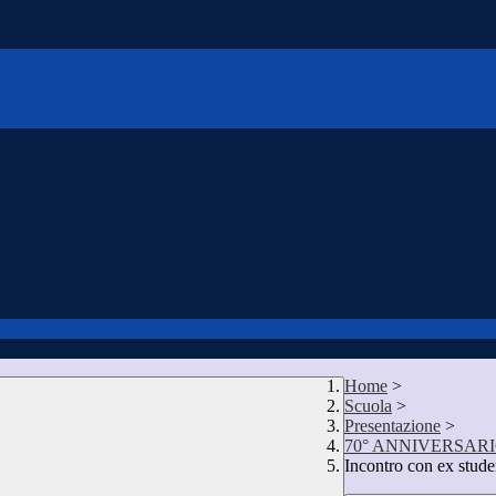
Home
>
Scuola
>
Presentazione
>
70° ANNIVERSAR
Incontro con ex studen