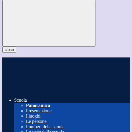
close
Scuola
Panoramica
Presentazione
I luoghi
Le persone
I numeri della scuola
Le carte della scuola