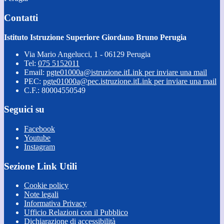
Contatti
Istituto Istruzione Superiore Giordano Bruno Perugia
Via Mario Angelucci, 1 - 06129 Perugia
Tel:
075 5152011
Email:
pgte01000a@istruzione.it
Link per inviare una mail
PEC:
pgte01000a@pec.istruzione.it
Link per inviare una mail
C.F.: 80004550549
Seguici su
Facebook
Youtube
Instagram
Sezione Link Utili
Cookie policy
Note legali
Informativa Privacy
Ufficio Relazioni con il Pubblico
Dichiarazione di accessibilità