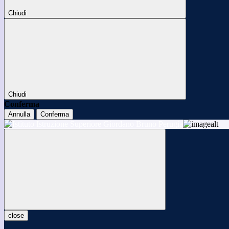
Chiudi
Chiudi
Conferma
Annulla
Conferma
close