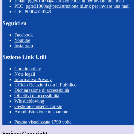
Email:
pgte01000a@istruzione.it
Link per inviare una mail
PEC:
pgte01000a@pec.istruzione.it
Link per inviare una mail
C.F.: 80004550549
Seguici su
Facebook
Youtube
Instagram
Sezione Link Utili
Cookie policy
Note legali
Informativa Privacy
Ufficio Relazioni con il Pubblico
Dichiarazione di accessibilità
Obiettivi di accessibilità
Whistleblowing
Gestione consensi cookie
Amministrazione trasparente
Pagina visualizzata
1790
volte
Sezione Copyright