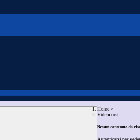
Home
>
Videocorsi
Nessun contenuto da vis
Autenticarsi per vede