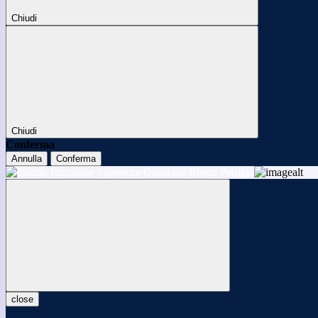
Chiudi
Chiudi
Conferma
Annulla
Conferma
close