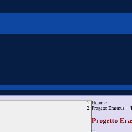
Home
>
Progetto Erasmus + ‘
Progetto Era