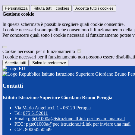
Personalizza
Rifiuta tutti
i cookies
Accetta tutti
i cookies
Gestione cookie
In questa schermata è possibile scegliere quali cookie consentire.
I cookie necessari sono quelli che consentono il funzionamento della pi
Per conoscere quali sono i cookie necessari al funzionamento potete v
Cookie necessari per il funzionamento
I cookie necessari per il funzionamento non possono essere disabilitati.
Accetta tutti
Salva le preferenze
Istituto Istruzione Superiore Giordano Bruno Per
Contatti
Istituto Istruzione Superiore Giordano Bruno Perugia
Via Mario Angelucci, 1 - 06129 Perugia
Tel:
075 5152011
Email:
pgte01000a@istruzione.it
Link per inviare una mail
PEC:
pgte01000a@pec.istruzione.it
Link per inviare una mail
C.F.: 80004550549