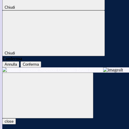
Chiudi
Chiudi
Conferma
Annulla
Conferma
close