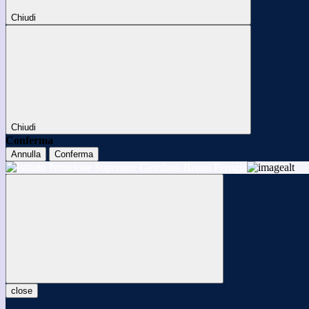
Chiudi
Chiudi
Conferma
Annulla
Conferma
close