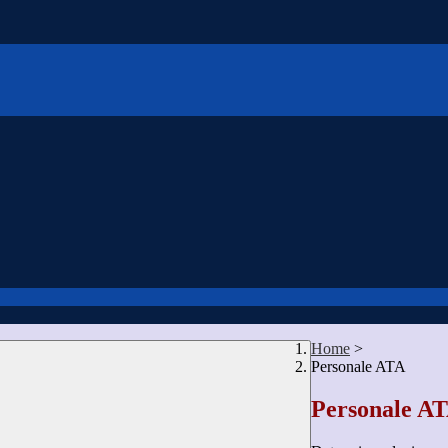
Home
>
Personale ATA
Personale A