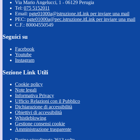
Via Mario Angelucci, 1 - 06129 Perugia
Tel:
075 5152011
Email:
pgte01000a@istruzione.it
Link per inviare una mail
PEC:
pgte01000a@pec.istruzione.it
Link per inviare una mail
C.F.: 80004550549
Seguici su
Facebook
Youtube
Instagram
Sezione Link Utili
Cookie policy
Note legali
Informativa Privacy
Ufficio Relazioni con il Pubblico
Dichiarazione di accessibilità
Obiettivi di accessibilità
Whistleblowing
Gestione consensi cookie
Amministrazione trasparente
Pagina visualizzata
2613
volte