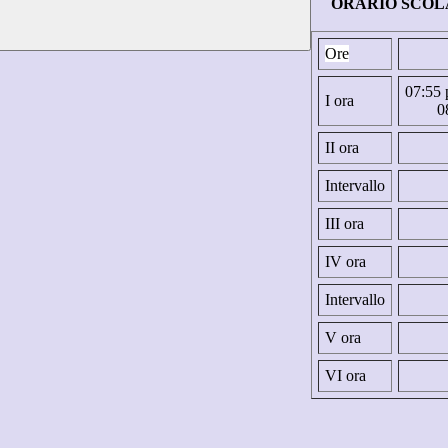
ORARIO SCOL
Ore
07:55 
I ora
0
II ora
Intervallo
III ora
IV ora
Intervallo
V ora
VI ora