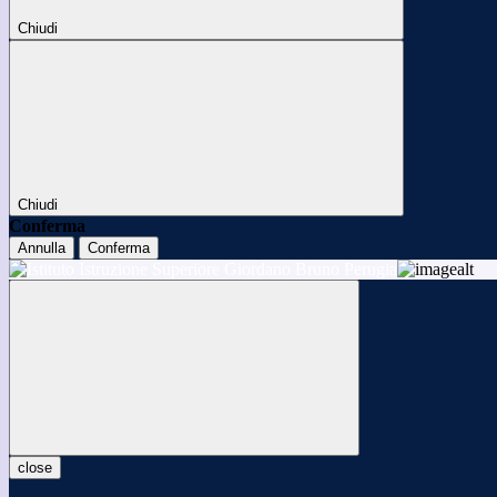
Chiudi
Chiudi
Conferma
Annulla
Conferma
close