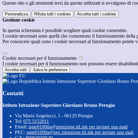
Questo sito o gli strumenti terzi da questo utilizzati si avvalgono di coo
Personalizza
Rifiuta tutti
i cookies
Accetta tutti
i cookies
Gestione cookie
In questa schermata è possibile scegliere quali cookie consentire.
I cookie necessari sono quelli che consentono il funzionamento della pi
Per conoscere quali sono i cookie necessari al funzionamento potete v
Cookie necessari per il funzionamento
I cookie necessari per il funzionamento non possono essere disabilitati.
Accetta tutti
Salva le preferenze
Istituto Istruzione Superiore Giordano Bruno Per
Contatti
Istituto Istruzione Superiore Giordano Bruno Perugia
Via Mario Angelucci, 1 - 06129 Perugia
Tel:
075 5152011
Email:
pgte01000a@istruzione.it
Link per inviare una mail
PEC:
pgte01000a@pec.istruzione.it
Link per inviare una mail
C.F.: 80004550549