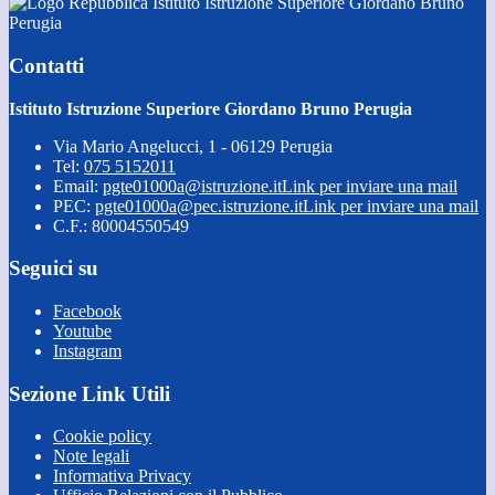
Istituto Istruzione Superiore Giordano Bruno
Perugia
Contatti
Istituto Istruzione Superiore Giordano Bruno Perugia
Via Mario Angelucci, 1 - 06129 Perugia
Tel:
075 5152011
Email:
pgte01000a@istruzione.it
Link per inviare una mail
PEC:
pgte01000a@pec.istruzione.it
Link per inviare una mail
C.F.: 80004550549
Seguici su
Facebook
Youtube
Instagram
Sezione Link Utili
Cookie policy
Note legali
Informativa Privacy