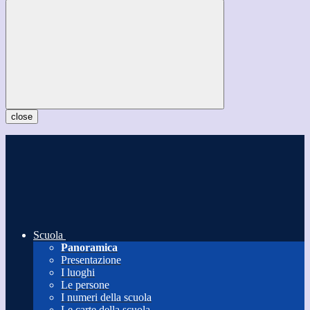
close
Scuola
Panoramica
Presentazione
I luoghi
Le persone
I numeri della scuola
Le carte della scuola