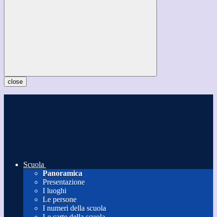
close
Scuola
Panoramica
Presentazione
I luoghi
Le persone
I numeri della scuola
Le carte della scuola