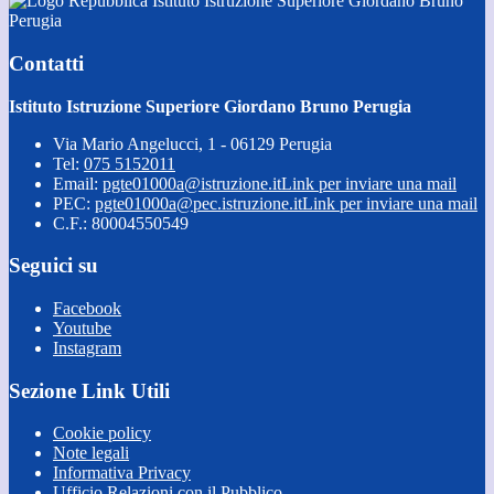
Istituto Istruzione Superiore Giordano Bruno
Perugia
Contatti
Istituto Istruzione Superiore Giordano Bruno Perugia
Via Mario Angelucci, 1 - 06129 Perugia
Tel:
075 5152011
Email:
pgte01000a@istruzione.it
Link per inviare una mail
PEC:
pgte01000a@pec.istruzione.it
Link per inviare una mail
C.F.: 80004550549
Seguici su
Facebook
Youtube
Instagram
Sezione Link Utili
Cookie policy
Note legali
Informativa Privacy
Ufficio Relazioni con il Pubblico