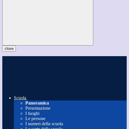
close
Scuola
Panoramica
Presentazione
I luoghi
Le persone
I numeri della scuola
Le carte della scuola