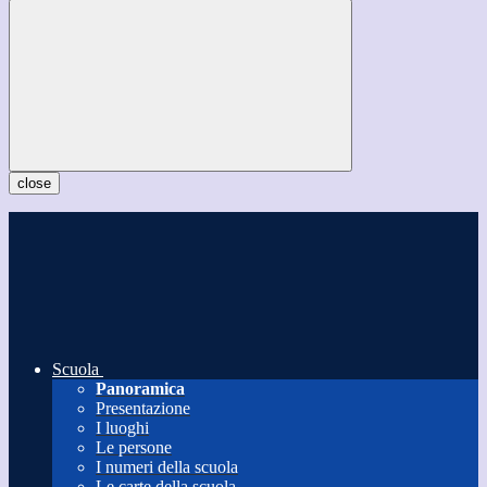
close
Scuola
Panoramica
Presentazione
I luoghi
Le persone
I numeri della scuola
Le carte della scuola