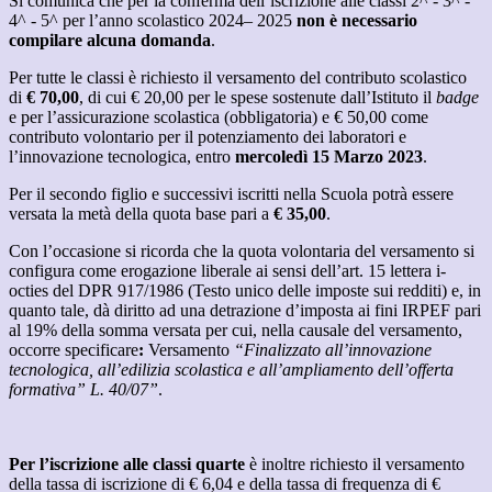
Si comunica che per la conferma dell’iscrizione alle classi 2^ - 3^ -
4^ - 5^ per l’anno scolastico 2024– 2025
non è necessario
compilare alcuna domanda
.
Per tutte le classi è richiesto il versamento del contributo scolastico
di
€ 70,00
, di cui € 20,00 per le spese sostenute dall’Istituto il
badge
e per l’assicurazione scolastica (obbligatoria) e € 50,00 come
contributo volontario per il potenziamento dei laboratori e
l’innovazione tecnologica, entro
mercoledì 15 Marzo 2023
.
Per
il
secondo
figlio
e
successivi
iscritti
nella
Scuola
potrà
essere
versata
la
metà
della
quota
base
pari
a
€
35,00
.
Con l’occasione si ricorda che la quota volontaria del versamento si
configura come erogazione liberale ai sensi dell’art. 15 lettera i-
octies del DPR 917/1986 (Testo unico delle imposte sui redditi) e, in
quanto tale, dà diritto ad una detrazione d’imposta ai fini IRPEF pari
al 19% della somma versata per cui, nella causale del versamento,
occorre specificare
:
Versamento
“Finalizzato all’innovazione
tecnologica, all’edilizia scolastica e all’ampliamento dell’offerta
formativa” L. 40/07”
.
Per l’iscrizione alle classi quarte
è inoltre richiesto il versamento
della tassa di iscrizione di € 6,04 e della tassa di frequenza di €