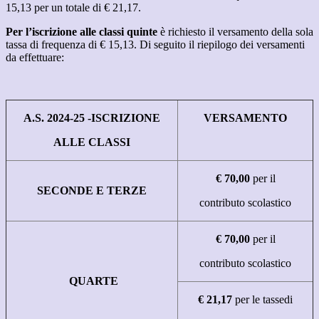
15,13 per un totale di € 21,17.
Per
l’iscrizione
alle
classi
quinte
è
richiesto
il
versamento
della
sola
tassa
di
frequenza
di
€
15,13. Di seguito il riepilogo dei versamenti
da effettuare:
A.S.
2024-25
-
ISCRIZIONE
VERSAMENTO
ALLE
CLASSI
€
70,00
per
il
SECONDE
E
TERZE
contributo
scolastico
€
70,00
per
il
contributo
scolastico
QUARTE
€
21,17
per
le
tasse
di