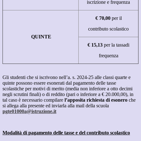
iscrizione
e
frequenza
€
70,00
per
il
contributo
scolastico
QUINTE
€
15,13
per
la
tassa
di
frequenza
Gli studenti che si iscrivono nell’a. s. 2024-25 alle classi quarte e
quinte possono essere esonerati dal pagamento delle
tasse
scolastiche per
motivi
di
merito
(media
non
inferiore
a
otto
decimi
negli
scrutini
finali)
o
di
reddito
(pari o inferiore a € 20.000,00), in
tal caso è necessario compilare
l’apposita richiesta di esonero
che
si allega alla presente ed inviarla alla mail della scuola
pgte01000a@istruzione.it
Modalità
di
pagamento
delle
tasse
e
del
contributo
scolastico