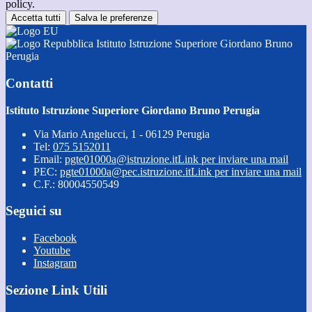
policy.
Accetta tutti
Salva le preferenze
Istituto Istruzione Superiore Giordano Bruno
Perugia
Contatti
Istituto Istruzione Superiore Giordano Bruno Perugia
Via Mario Angelucci, 1 - 06129 Perugia
Tel:
075 5152011
Email:
pgte01000a@istruzione.it
Link per inviare una mail
PEC:
pgte01000a@pec.istruzione.it
Link per inviare una mail
C.F.: 80004550549
Seguici su
Facebook
Youtube
Instagram
Sezione Link Utili