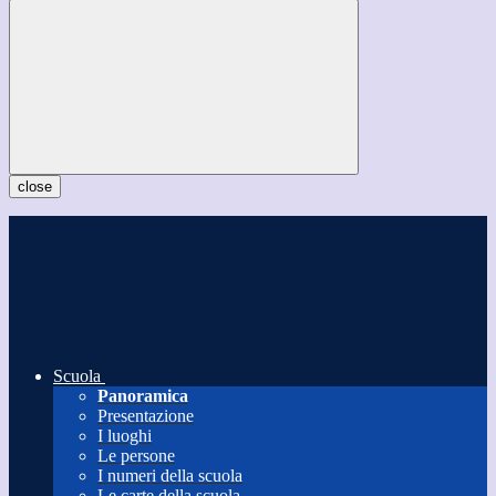
close
Scuola
Panoramica
Presentazione
I luoghi
Le persone
I numeri della scuola
Le carte della scuola