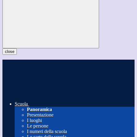
close
Scuola
Panoramica
Presentazione
I luoghi
Le persone
I numeri della scuola
Le carte della scuola