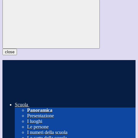
close
Scuola
Panoramica
Presentazione
I luoghi
Le persone
I numeri della scuola
Le carte della scuola