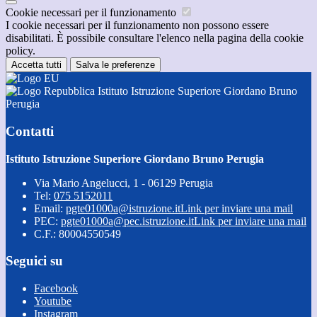
Cookie necessari per il funzionamento
I cookie necessari per il funzionamento non possono essere
disabilitati. È possibile consultare l'elenco nella pagina della cookie
policy.
Accetta tutti
Salva le preferenze
Istituto Istruzione Superiore Giordano Bruno
Perugia
Contatti
Istituto Istruzione Superiore Giordano Bruno Perugia
Via Mario Angelucci, 1 - 06129 Perugia
Tel:
075 5152011
Email:
pgte01000a@istruzione.it
Link per inviare una mail
PEC:
pgte01000a@pec.istruzione.it
Link per inviare una mail
C.F.: 80004550549
Seguici su
Facebook
Youtube
Instagram